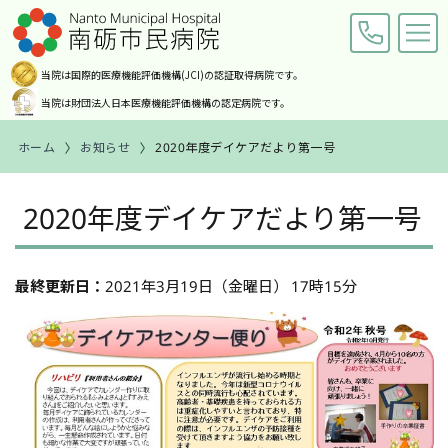
当院は国際的医療機能評価機構
(JCI)の認証取得病院です。
当院は財団法人日本医療機能
評価機構の認定病院です。
ホーム
お知らせ
2020年度デイケアだより第一号
交通アクセス
お問い合わせ
2020年度デイケアだより第一号
ホーム
ご来院の皆様へ
最終更新日：
2021年3月19日（金曜日） 17時15分
診療科・部門紹介
病院案内
職員募集