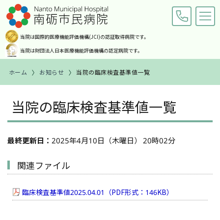
当院は国際的医療機能評価機構
(JCI)の認証取得病院です。
当院は財団法人日本医療機能
評価機構の認定病院です。
ホーム
お知らせ
当院の臨床検査基準値一覧
交通アクセス
お問い合わせ
当院の臨床検査基準値一覧
ホーム
ご来院の皆様へ
最終更新日：
2025年4月10日（木曜日） 20時02分
診療科・部門紹介
関連ファイル
病院案内
臨床検査基準値2025.04.01（PDF形式：146KB）
職員募集