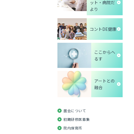
ット・病院だ
より
コントDE健康
ここからへ
るす
アートとの
融合
面会について
初期研修医募集
院内保育所