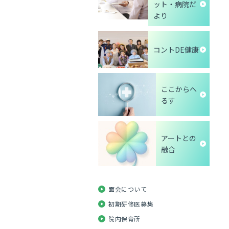
ット・病院だ
より
コントDE健康
ここからへ
るす
アートとの
融合
面会について
初期研修医募集
院内保育所