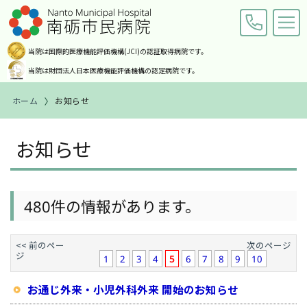
当院は国際的医療機能評価機構
(JCI)の認証取得病院です。
当院は財団法人日本医療機能
評価機構の認定病院です。
ホーム
お知らせ
交通アクセス
お問い合わせ
お知らせ
ホーム
ご来院の皆様へ
480件の情報があります。
診療科・部門紹介
<< 前のペー
次のページ
ジ
病院案内
1
2
3
4
5
6
7
8
9
10
お通じ外来・小児外科外来 開始のお知らせ
職員募集