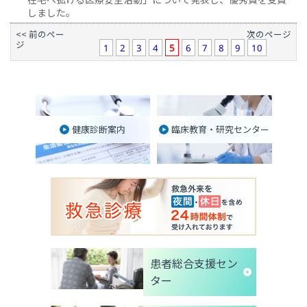
しました。
<< 前のペー
次のページ
ジ
1
2
3
4
5
6
7
8
9
10
健康診断案内
臨床教育・研究センター
患者総合支援セン
ター