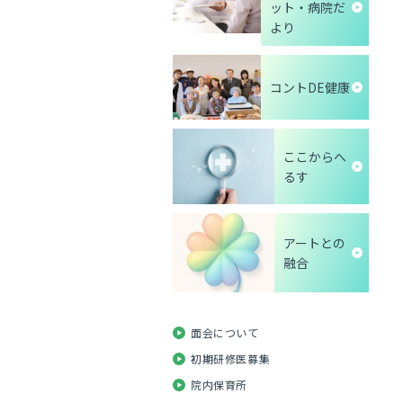
ット・病院だ
より
コントDE健康
ここからへ
るす
アートとの
融合
面会について
初期研修医募集
院内保育所