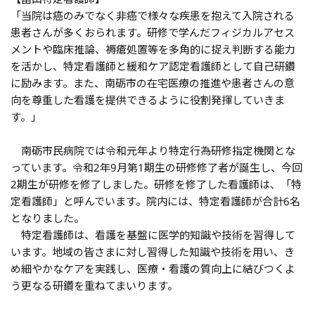
「当院は癌のみでなく非癌で様々な疾患を抱えて入院される
患者さんが多くおられます。研修で学んだフィジカルアセス
メントや臨床推論、褥瘡処置等を多角的に捉え判断する能力
を活かし、特定看護師と緩和ケア認定看護師として自己研鑽
に励みます。また、南砺市の在宅医療の推進や患者さんの意
向を尊重した看護を提供できるように役割発揮していきま
す。」
南砺市民病院では令和元年より特定行為研修指定機関とな
っています。令和2年9月第1期生の研修修了者が誕生し、今回
2期生が研修を修了しました。研修を修了した看護師は、「特
定看護師」と呼んでいます。院内には、特定看護師が合計6名
となりました。
特定看護師は、看護を基盤に医学的知識や技術を習得して
います。地域の皆さまに対し習得した知識や技術を用い、き
め細やかなケアを実践し、医療・看護の質向上に結びつくよ
う更なる研鑽を重ねてまいります。