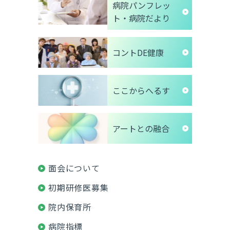
病院パンフレッ
ト・病院だより
コントDE健康
ここからへるす
アートとの融合
面会について
初期研修医募集
院内保育所
病院指標