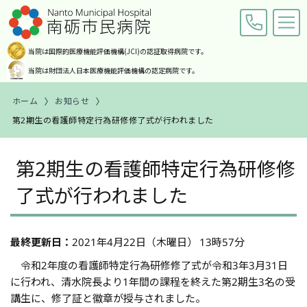
当院は国際的医療機能評価機構
(JCI)の認証取得病院です。
当院は財団法人日本医療機能
評価機構の認定病院です。
ホーム
お知らせ
第2期生の看護師特定行為研修修了式が行われました
交通アクセス
お問い合わせ
ホーム
第2期生の看護師特定行為研修修
了式が行われました
ご来院の皆様へ
診療科・部門紹介
最終更新日：
2021年4月22日（木曜日） 13時57分
病院案内
令和2年度の看護師特定行為研修修了式が令和3年3月31日
に行われ、清水院長より1年間の課程を終えた第2期生3名の受
職員募集
講生に、修了証と徽章が授与されました。