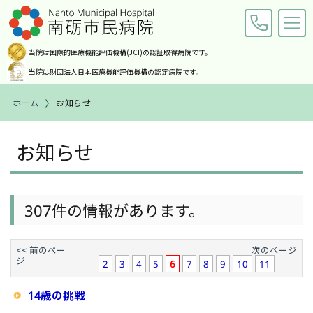
当院は国際的医療機能評価機構
(JCI)の認証取得病院です。
当院は財団法人日本医療機能
評価機構の認定病院です。
ホーム
お知らせ
交通アクセス
お問い合わせ
お知らせ
ホーム
ご来院の皆様へ
307件の情報があります。
診療科・部門紹介
<< 前のペー
次のページ
ジ
病院案内
2
3
4
5
6
7
8
9
10
11
14歳の挑戦
職員募集