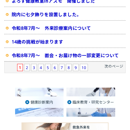
よろず健康教室inアスモ 開催しました
院内に七夕飾りを設置しました。
令和8年7月～ 外来診療案内について
14歳の挑戦が始まります
令和8年7月～ 面会・お届け物の一部変更について
次のページ
1
2
3
4
5
6
7
8
9
10
健康診断案内
臨床教育・研究センター