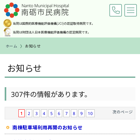
当院は国際的医療機能評価機構
(JCI)の認証取得病院です。
当院は財団法人日本医療機能
評価機構の認定病院です。
ホーム
お知らせ
交通アクセス
お問い合わせ
お知らせ
ホーム
ご来院の皆様へ
307件の情報があります。
診療科・部門紹介
次のページ
1
2
3
4
5
6
7
8
9
10
病院案内
南棟駐車場利用再開のお知らせ
職員募集