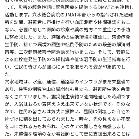
して、災害の超急性期に緊急医療を提供するDMATとも連携し
活動します。穴水総合病院のJMAT本部からの指令された避難
所を訪問、避難者に声掛けを行い血圧測定や体調確認をおこ
ない、必要に応じて医師の診察や薬の処方にて重症化の予防
に努めました。また、避難所の生活環境を確認し、感染症発
生予防、排せつ環境の調整や転倒予防のための段差の解消対
策等、二次健康被害予防活動を行いました。そして、安静に
よる血栓症発生予防の体操指導や低体温予防の生活指導を行
い、住民の皆さんが熱心にメモを取られる姿が印象的でし
た。
穴水地域は、水道、通信、道路等のインフラがまだ未整備で
あり、住宅の倒壊や山の崖崩れも目立ち、避難所生活を余儀
なくされていました。震災発生後約２週間経過した時期です
が、入浴はおろか着替えさえ出来ていない状況です。そのな
かで、住民の皆さんは気丈に振舞い、昼間は倒壊した自宅の
片づけに精を出しておられました。時々、先の見えない不安
を口にされる方もおられ、心のケアの難しさを痛感しまし
た。未整備な環境のなか看護師として更に支援出来ることは