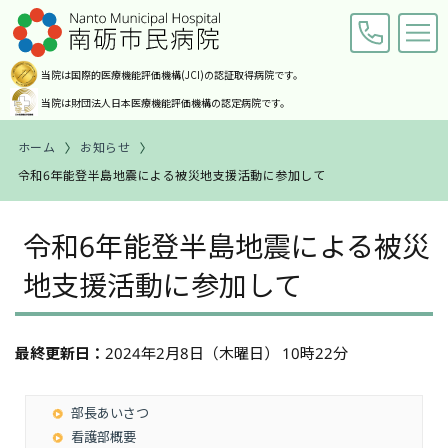
当院は国際的医療機能評価機構
(JCI)の認証取得病院です。
当院は財団法人日本医療機能
評価機構の認定病院です。
ホーム
お知らせ
令和6年能登半島地震による被災地支援活動に参加して
交通アクセス
お問い合わせ
ホーム
令和6年能登半島地震による被災
地支援活動に参加して
ご来院の皆様へ
診療科・部門紹介
最終更新日：
2024年2月8日（木曜日） 10時22分
病院案内
部長あいさつ
職員募集
看護部概要