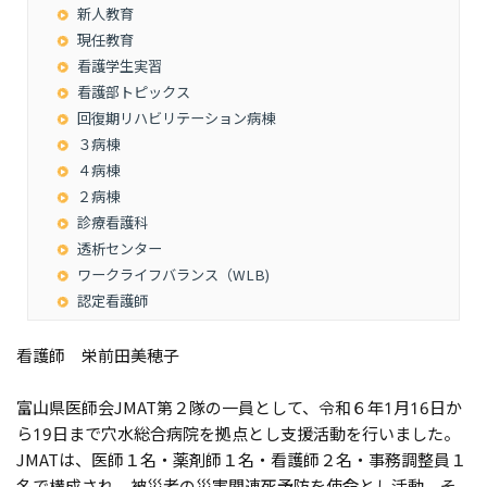
新人教育
現任教育
看護学生実習
看護部トピックス
回復期リハビリテーション病棟
３病棟
４病棟
２病棟
診療看護科
透析センター
ワークライフバランス（WLB)
認定看護師
看護師 栄前田美穂子
富山県医師会JMAT第２隊の一員として、令和６年1月16日か
ら19日まで穴水総合病院を拠点とし支援活動を行いました。
JMATは、医師１名・薬剤師１名・看護師２名・事務調整員１
名で構成され、被災者の災害関連死予防を使命とし活動、そ