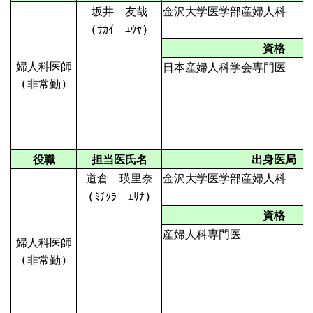
坂井 友哉
金沢大学医学部産婦人科
(ｻｶｲ ﾕｳﾔ)
資格
婦人科医師
日本産婦人科学会専門医
(非常勤)
役職
担当医氏名
出身医局
道倉 瑛里奈
金沢大学医学部産婦人科
(ﾐﾁｸﾗ ｴﾘﾅ)
資格
産婦人科専門医
婦人科医師
(非常勤)