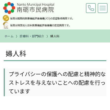
当院は国際的医療機能評価機構
(JCI)の認証取得病院です。
当院は財団法人日本医療機能
評価機構の認定病院です。
ホーム
診療科・部門紹介
婦人科
交通アクセス
お問い合わせ
婦人科
ホーム
ご来院の皆様へ
プライバシーの保護への配慮と精神的な
診療科・部門紹介
ストレスを与えないことへの配慮を行っ
ています
病院案内
職員募集