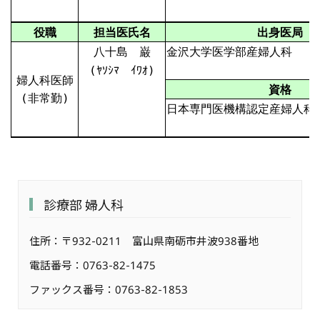
役職
担当医氏名
出身医局
八十島 巌
金沢大学医学部産婦人科
(ﾔｿｼﾏ ｲﾜｵ)
婦人科医師
資格
(非常勤)
日本専門医機構認定産婦人科
診療部 婦人科
住所：〒932-0211 富山県南砺市井波938番地
電話番号：0763-82-1475
ファックス番号：0763-82-1853